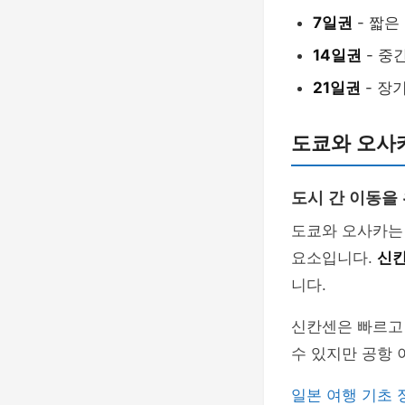
7일권
- 짧은
14일권
- 중
21일권
- 장
도쿄와 오사
도시 간 이동을 
도쿄와 오사카는
요소입니다.
신
니다.
신칸센은 빠르고 
수 있지만 공항 
일본 여행 기초 