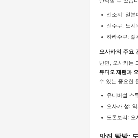
만끽할 수 있습니
센소지: 일본
신주쿠: 도시
하라주쿠: 젊
오사카의 주요 
반면, 오사카는 
튜디오 재팬
과
오
수 있는 중요한
유니버설 스튜
오사카 성: 
도톤보리: 오
맛집 탐방: 