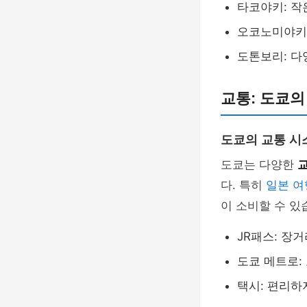
타코야키: 작
오코노미야키:
도톤보리: 다
교통: 도쿄의
도쿄의 교통 시
도쿄는 다양한
다. 특히
일본 여
이 소비할 수 있
JR패스: 장
도쿄 메트로:
택시: 편리하