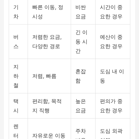
기
빠른 이동, 정
비싼
시간이 중
차
시성
요금
요한 경우
긴 이
버
저렴한 요금,
예산이 중
동 시
스
다양한 경로
요한 경우
간
지
혼잡
도심 내 이
하
저렴, 빠름
함
동
철
택
편리함, 목적
높은
편의가 중
시
지 직행
요금
요한 경우
렌
주차
도심 외곽
터
자유로운 이동