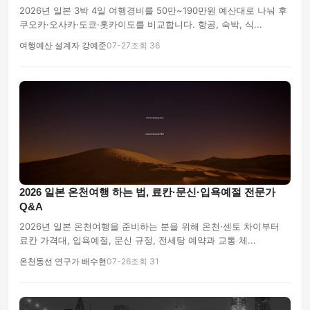
2026년 일본 3박 4일 여행경비를 50만~190만원 예산대로 나눠 후
쿠오카·오사카·도쿄·홋카이도를 비교합니다. 항공, 숙박, 식...
여행예산 설계자 강예준
07-27
조회 36
2026 일본 온천여행 하는 법, 료칸·문신·입욕예절 전문가
Q&A
2026년 일본 온천여행을 준비하는 분을 위해 온천·센토 차이부터
료칸 가격대, 입욕예절, 문신 규정, 전세탕 예약과 교통 체...
온천동선 연구가 배수현
07-26
조회 31