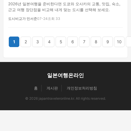
2026년 일본여행을 준비한다면 도쿄와 오사카의 교통, 맛집, 숙소,
근교 여행 장단점을 비교해 내게 맞는 도시를 선택해 보세요.
도시비교가 민서준
07-24
조회 33
끝
1
2
3
4
5
6
7
8
9
10
일본여행온라인
홈
게시판
개인정보처리방침
© 2026 japantraveleronline.kr. All rights reserved.